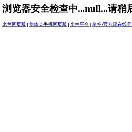
浏览器安全检查中...null...请稍
米兰网页版
|
华体会手机网页版
|
米兰平台
|
星空·官方端在线登