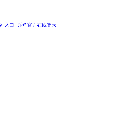
站入口
|
乐鱼官方在线登录
|