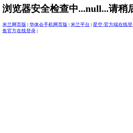
浏览器安全检查中...null...请稍
米兰网页版
|
华体会手机网页版
|
米兰平台
|
星空·官方端在线登
鱼官方在线登录
|