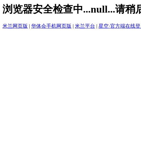
浏览器安全检查中...null...请稍
米兰网页版
|
华体会手机网页版
|
米兰平台
|
星空·官方端在线登